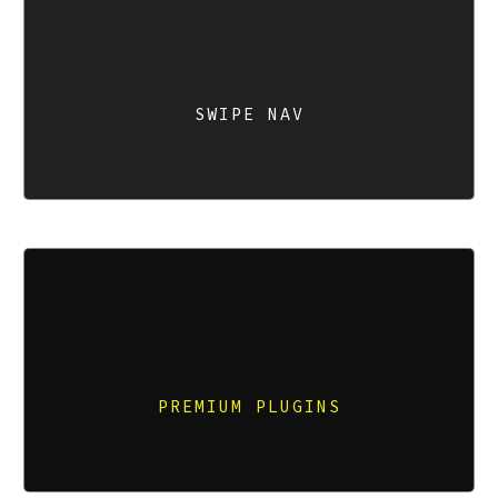
SWIPE NAV
Compellingly reinvent 24/365 schemas rather than enterprise
systems enthusiastically
SWIPE NAV
PREMIUM PLUGINS
Compellingly reinvent schemas rather than enterprise systems
enthusiastically
PREMIUM PLUGINS