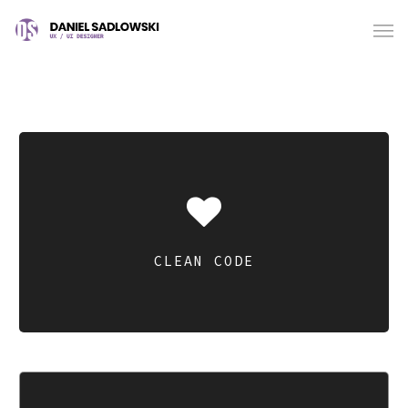
CLEAN CODE
Compellingly reinvent 24/365 schemas rather than
enterprise systems enthusiastically
CLEAN CODE